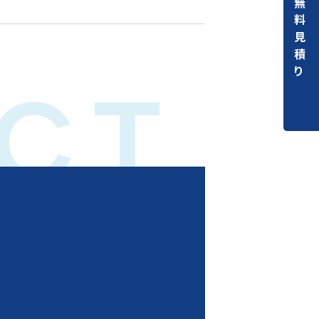
無
料
見
積
り
CT